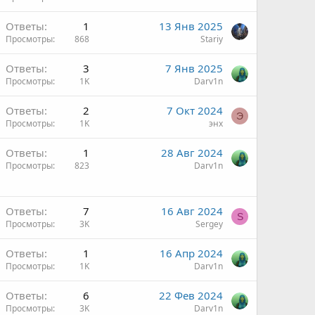
Ответы
1
13 Янв 2025
Просмотры
868
Stariy
Ответы
3
7 Янв 2025
Просмотры
1K
Darv1n
ы
Ответы
2
7 Окт 2024
Э
Просмотры
1K
энх
Ответы
1
28 Авг 2024
Просмотры
823
Darv1n
Ответы
7
16 Авг 2024
S
Просмотры
3K
Sergey
Ответы
1
16 Апр 2024
Просмотры
1K
Darv1n
Ответы
6
22 Фев 2024
Просмотры
3K
Darv1n