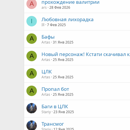
прохождение валитрии
A
ars
28 Фев 2026
Любовная лихорадка
I
Ill
7 Фев 2025
Бафы
A
Artas
31 Янв 2025
Новый персонаж! Кстати скачивал к
A
Artas
25 Янв 2025
ЦЛК
A
Artas
25 Янв 2025
Пропал бот
A
Artas
25 Янв 2025
Баги в ЦЛК
Stariy
23 Янв 2025
Трансмог
Stariy
12 Янв 2025