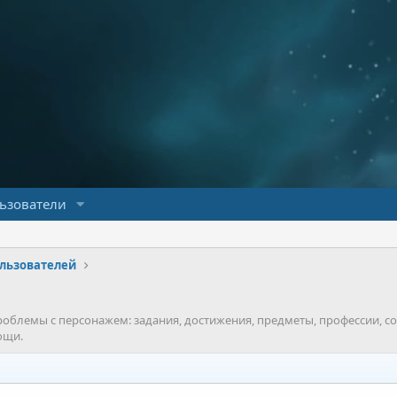
ьзователи
льзователей
облемы с персонажем: задания, достижения, предметы, профессии, с
ощи.