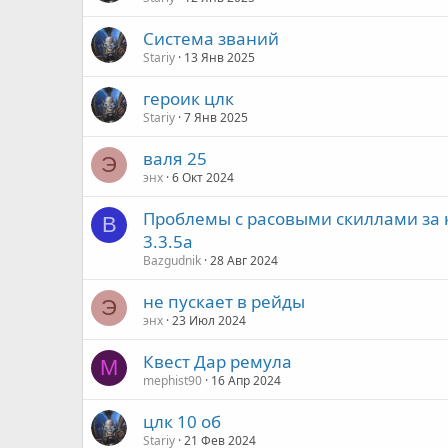
Система званий
Stariy
13 Янв 2025
героик цлк
Stariy
7 Янв 2025
валя 25
Э
энх
6 Окт 2024
Проблемы с расовыми скиллами за 
B
3.3.5а
Bazgudnik
28 Авг 2024
не пускает в рейды
Э
энх
23 Июл 2024
Квест Дар ремула
M
mephist90
16 Апр 2024
цлк 10 об
Stariy
21 Фев 2024