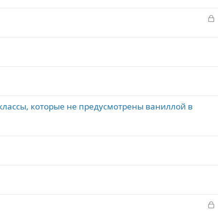
З
а
к
р
т
а
классы, которые не предусмотрены ваниллой в
З
а