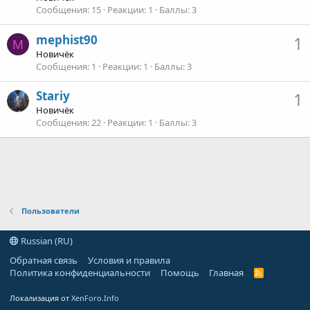
Сообщения
15
Реакции
1
Баллы
3
mephist90
1
M
Новичёк
Сообщения
1
Реакции
1
Баллы
3
Stariy
1
Новичёк
Сообщения
22
Реакции
1
Баллы
3
Пользователи
Russian (RU)
Обратная связь
Условия и правила
Политика конфиденциальности
Помощь
Главная
R
S
S
Локализация от
XenForo.Info