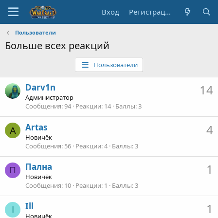
Вход
Регистрация
Пользователи
Больше всех реакций
Пользователи
Darv1n
14
Администратор
Сообщения
94
Реакции
14
Баллы
3
Artas
4
A
Новичёк
Сообщения
56
Реакции
4
Баллы
3
Пална
1
П
Новичёк
Сообщения
10
Реакции
1
Баллы
3
Ill
1
I
Новичёк