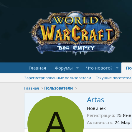
Главная
Форумы
Что нового?
По
Зарегистрированные пользователи
Текущие посетител
Главная
Пользователи
Artas
A
Новичёк
Регистрация
25 Янв
Активность
24 Мар