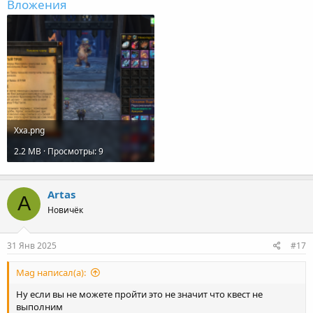
Вложения
Хха.png
2.2 MB · Просмотры: 9
Artas
A
Новичёк
31 Янв 2025
#17
Mag написал(а):
Ну если вы не можете пройти это не значит что квест не
выполним