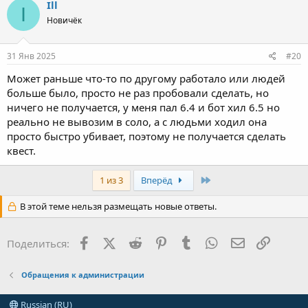
Ill
I
Новичёк
31 Янв 2025
#20
Может раньше что-то по другому работало или людей
больше было, просто не раз пробовали сделать, но
ничего не получается, у меня пал 6.4 и бот хил 6.5 но
реально не вывозим в соло, а с людьми ходил она
просто быстро убивает, поэтому не получается сделать
квест.
Last
1 из 3
Вперёд
В этой теме нельзя размещать новые ответы.
Facebook
X (Twitter)
Reddit
Pinterest
Tumblr
WhatsApp
Электронна
Ссылка
Поделиться:
Обращения к администрации
Russian (RU)