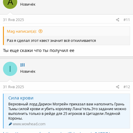
A
Новичёк
31 Янв 2025
#11
Mag написал(а):
Раз я сделал этот квест значит всё отхиливается
Ты еще скажи что ты получил ее
Ill
I
Новичёк
31 Янв 2025
#12
Сила крови
Верховный лорд Дарион Могрейн приказал вам наполнить Грань
Тьмы силой крови и убить королеву Лана'тель.Это задание можно
выполнить только в рейде для 25 игроков в Цитадели Ледяной
Короны.
www.wowhead.com