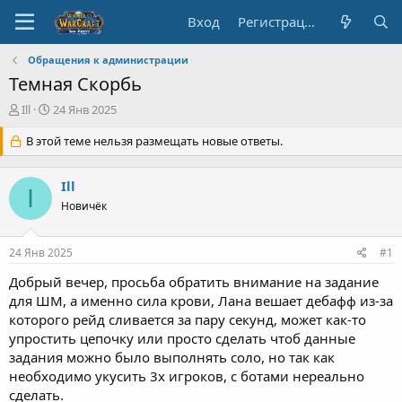
Вход
Регистрация
Обращения к администрации
Темная Скорбь
А
Д
Ill
24 Янв 2025
в
а
т
В этой теме нельзя размещать новые ответы.
т
о
а
р
н
Ill
т
а
I
е
ч
Новичёк
м
а
ы
л
24 Янв 2025
#1
а
Добрый вечер, просьба обратить внимание на задание
для ШМ, а именно сила крови, Лана вешает дебафф из-за
которого рейд сливается за пару секунд, может как-то
упростить цепочку или просто сделать чтоб данные
задания можно было выполнять соло, но так как
необходимо укусить 3х игроков, с ботами нереально
сделать.