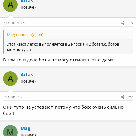
Artas
A
Новичёк
31 Янв 2025
#6
Mag написал(а):
Этот квест легко выполняется в 2 игрока и 2 бота т.к. ботов
можно кусать
В том то и дело боты не могу отхилить этот дамаг!
Artas
A
Новичёк
31 Янв 2025
#7
Они тупо не успевают, потому-что босс очень сильно
бьет!
Mag
M
Новичёк