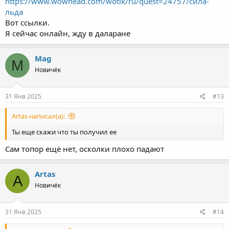
https://www.wowhead.com/wotlk/ru/quest=24757/сила-
льда
Вот ссылки.
Я сейчас онлайн, жду в даларане
Mag
M
Новичёк
31 Янв 2025
#13
Artas написал(а):
Ты еще скажи что ты получил ее
Сам топор ещё нет, осколки плохо падают
Artas
A
Новичёк
31 Янв 2025
#14