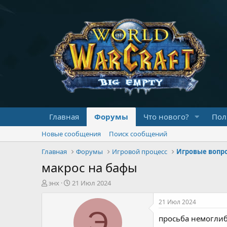
Главная
Форумы
Что нового?
Пол
Новые сообщения
Поиск сообщений
Главная
Форумы
Игровой процесс
Игровые вопр
макрос на бафы
А
Д
энх
21 Июл 2024
в
а
т
т
21 Июл 2024
о
а
Э
просьба немоглиб
р
н