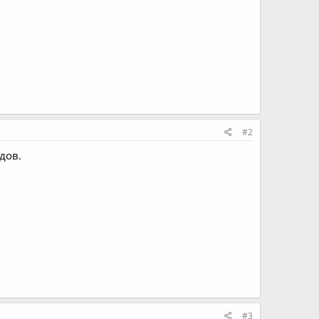
#2
дов.
#3