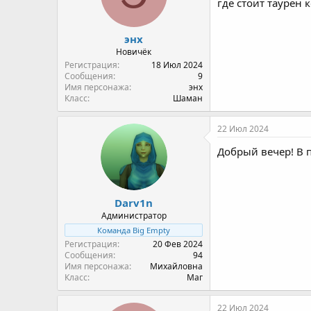
т
а
где стоит таурен 
е
ч
м
а
энх
ы
л
а
Новичёк
Регистрация
18 Июл 2024
Сообщения
9
Имя персонажа
энх
Класс
Шаман
22 Июл 2024
Добрый вечер! В п
Darv1n
Администратор
Команда Big Empty
Регистрация
20 Фев 2024
Сообщения
94
Имя персонажа
Михайловна
Класс
Маг
22 Июл 2024