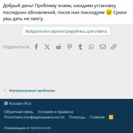
Добрый день! Проблему знаем, ожидаем установку
последних обновлений, после них поколдуем
Сроки
увы дать не смогу.
Войдите или зарегистрируйтесь для ответа.
Facebook
X (Twitter)
Reddit
Pinterest
Tumblr
WhatsApp
Электронна
Ссылка
Поделиться:
Внутриигровые проблемы
Russian (RU)
Обратная связь
Условия и правила
Политика конфиденциальности
Помощь
Главная
R
S
S
Локализация от
XenForo.Info