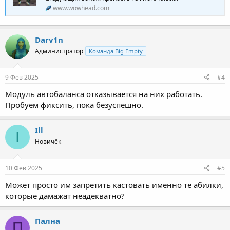
www.wowhead.com
Darv1n
Администратор
Команда Big Empty
9 Фев 2025
#4
Модуль автобаланса отказывается на них работать.
Пробуем фиксить, пока безуспешно.
Ill
I
Новичёк
10 Фев 2025
#5
Может просто им запретить кастовать именно те абилки,
которые дамажат неадекватно?
Пална
П