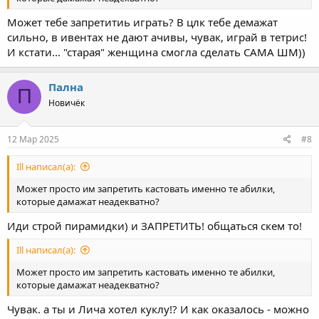
Может тебе запретитиь играть? В цлк тебе демажат
сильно, в ивентах не дают ачивы, чувак, играй в тетрис!
И кстати... "старая" женщина смогла сделать САМА ШМ))
Пална
П
Новичёк
12 Мар 2025
#8
Ill написал(а):
Может просто им запретить кастовать именно те абилки,
которые дамажат неадекватно?
Иди строй пирамидки) и ЗАПРЕТИТЬ! общаться скем то!
Ill написал(а):
Может просто им запретить кастовать именно те абилки,
которые дамажат неадекватно?
Чувак. а ты и Лича хотел куклу!? И как оказалось - можно