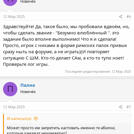
Новичёк
12 Мар 2025
#6
Здравствуйте! Да, такое было, мы пробовали вдвоём, но,
чтобы сделать звание - "Безумно влюблённый ". это
задание было вполне выполнимо! Что я и сделала!
Просто, игрок с никами в форме римских палок привык
сразу ныть на форуме, а не играть)(И повторяет
ситуацию С ШМ. Кто-то делает САм, а кто-то тупо ноет!
Проверьте лог игры.
Последнее редактирование:
12 Мар 2025
Пална
П
Новичёк
12 Мар 2025
#7
Ill написал(а):
Может просто им запретить кастовать именно те абилки,
которые дамажат неадекватно?