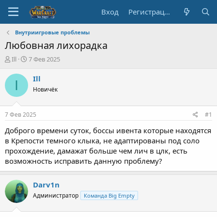
Вход
Регистрация
Внутриигровые проблемы
Любовная лихорадка
А
Д
Ill
7 Фев 2025
в
а
т
т
Ill
I
о
а
Новичёк
р
н
т
а
е
ч
7 Фев 2025
#1
м
а
ы
л
Доброго времени суток, боссы ивента которые находятся
а
в Крепости темного клыка, не адаптированы под соло
прохождение, дамажат больше чем лич в цлк, есть
возможность исправить данную проблему?
Darv1n
Администратор
Команда Big Empty