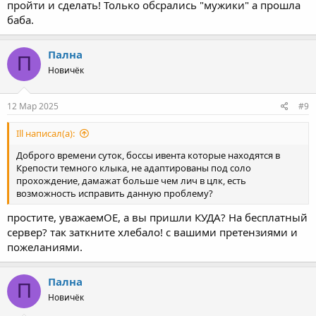
пройти и сделать! Только обсрались "мужики" а прошла
баба.
Пална
П
Новичёк
12 Мар 2025
#9
Ill написал(а):
Доброго времени суток, боссы ивента которые находятся в
Крепости темного клыка, не адаптированы под соло
прохождение, дамажат больше чем лич в цлк, есть
возможность исправить данную проблему?
простите, уважаемОЕ, а вы пришли КУДА? На бесплатный
сервер? так заткните хлебало! с вашими претензиями и
пожеланиями.
Пална
П
Новичёк