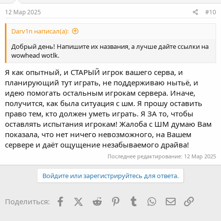
12 Мар 2025
#10
Darv1n написал(а):
Добрый день! Напишите их названия, а лучше дайте ссылки на
wowhead wotlk.
Я как опытный, и СТАРЫЙ игрок вашего серва, и
планирующий тут играть, не поддерживаю нытьё, и
идею помогать остальным игрокам сервера. Иначе,
получится, как была ситуация с шм. Я прошу оставить
право тем, кто должен уметь играть. Я ЗА то, чтобы
оставлять испытания игрокам! Жалоба с ШМ думаю Вам
показала, что нет ничего невозможного, на Вашем
сервере и даёт ощущение незабываемого драйва!
Последнее редактирование:
12 Мар 2025
Войдите или зарегистрируйтесь для ответа.
Facebook
X (Twitter)
Reddit
Pinterest
Tumblr
WhatsApp
Электронна
Ссылка
Поделиться: